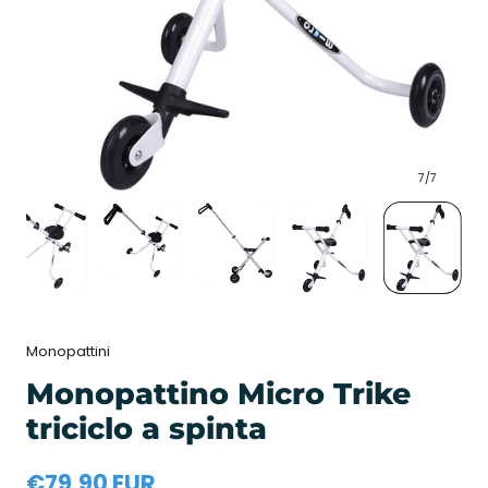
7
/
7
Monopattini
Monopattino Micro Trike
triciclo a spinta
Prezzo
€79,90 EUR