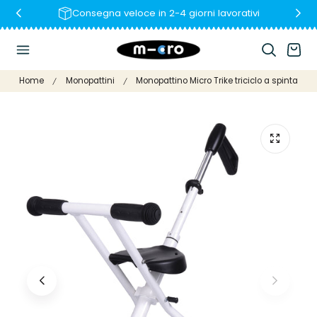
Consegna veloce in 2-4 giorni lavorativi
Al Contenuto
Carrello
Home
Monopattini
Monopattino Micro Trike triciclo a spinta