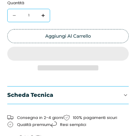
Quantità
Quantità
Diminuire
Aumenta
la
la
quantità
quantità
Aggiungi Al Carrello
per
per
Monopattino
Monopattino
Micro
Micro
Trike
Trike
triciclo
triciclo
a
a
Scheda Tecnica
spinta
spinta
Consegna in 2-4 giorni
100% pagamenti sicuri
Qualità premium
Resi semplici