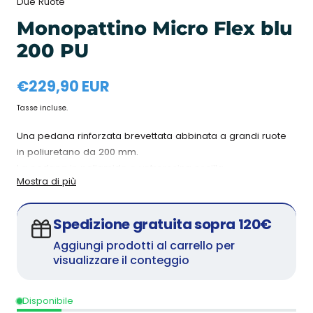
Due Ruote
Monopattino Micro Flex blu
200 PU
Prezzo
€229,90 EUR
normale
Tasse incluse.
Una pedana rinforzata brevettata abbinata a grandi ruote
in poliuretano da 200 mm.
La pedana in poliamide e vetroresina oscilla
Mostra di più
accompagnando il movimento corporeo e seguendo le
asperità del terreno, senza alcun compromesso nella
resistenza del monopattino. Le grandi ruote rivestite in
Spedizione gratuita sopra 120€
poliuretano particolarmente spesso garantiscono tragitti
Aggiungi prodotti al carrello per
comodi su lunghe distanze e su superfici leggermente
visualizzare il conteggio
sconnesse. Il monopattino Flex 200 PU è dotato di manubrio
telescopico regolabile in altezza e cavalletto per il
parcheggio.
Disponibile