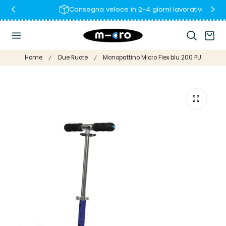
Consegna veloce in 2-4 giorni lavorativi
Al Contenuto
Carrello
Home
Due Ruote
Monopattino Micro Flex blu 200 PU