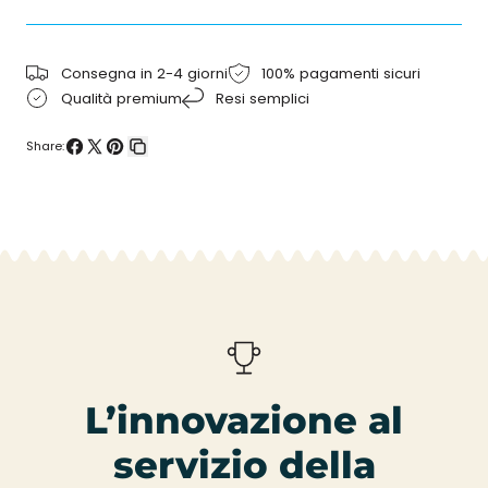
PU
PU
Consegna in 2-4 giorni
100% pagamenti sicuri
Qualità premium
Resi semplici
Share:
Condividi
Condividi
Pin
Copia
su
su
su
collegamento
Facebook
X
Pinterest
L’innovazione al
servizio della