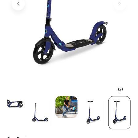
8
/
8