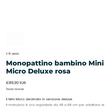
9
/
9
1-5 anni
Monopattino bambino Mini
Micro Deluxe rosa
Prezzo
€89,90 EUR
normale
Tasse incluse.
Il Mini Micro declinato in versione deluxe.
Il manubrio è ora regolabile da 48 a 68 cm per adattarsi al