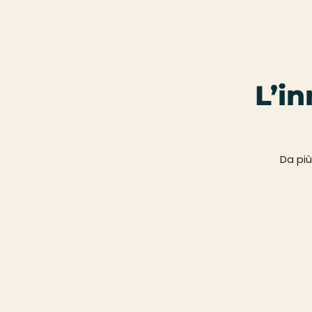
L’in
Da più