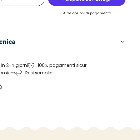
per
Altre opzioni di pagamento
ino
Monopattino
bambino
Micro
cnica
Sprite
blu
in 2-4 giorni
100% pagamenti sicuri
premium
Resi semplici
di
Copia
collegamento
erest