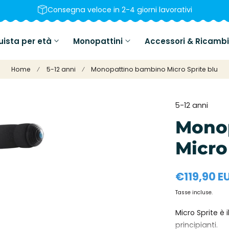
Consegna veloce in 2-4 giorni lavorativi
ista per età
Monopattini
Accessori & Ricambi
Home
5-12 anni
Monopattino bambino Micro Sprite blu
5-12 anni
Mono
Micro
Prezzo
€119,90 E
normale
Tasse incluse.
Micro Sprite è 
principianti.