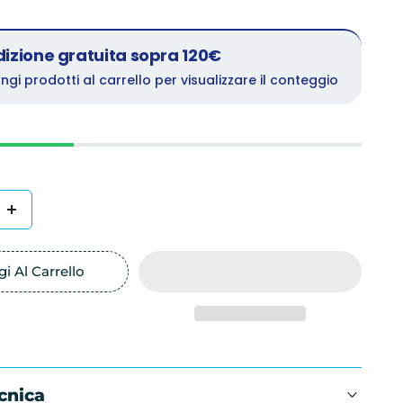
izione gratuita sopra 120€
ngi prodotti al carrello per visualizzare il conteggio
Aumenta
la
quantità
i Al Carrello
per
e
Manopole
micro
/gbike
mini/maxi/gbike
cnica