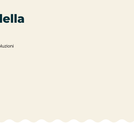
della
luzioni