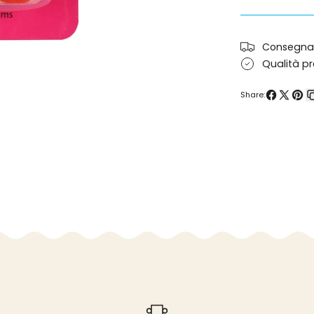
rosse
Consegna 
Qualità 
Share:
Condividi
Condivi
Pin
su
su
su
Facebook
X
Pint