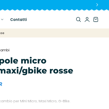
Login
Carrello
Contatti
sse
icambi
pole micro
maxi/gbike rosse
R
cambio per Mini Micro, Maxi Micro, G-Bike.