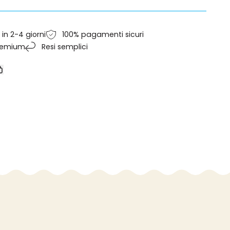
rosse
in 2-4 giorni
100% pagamenti sicuri
premium
Resi semplici
di
Copia
collegamento
erest