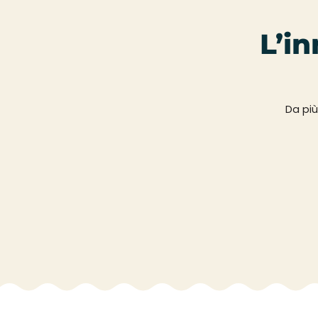
L’in
Da più