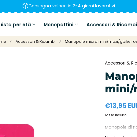
Consegna veloce in 2-4 giorni lavorativi
ista per età
Monopattini
Accessori & Ricambi
ome
Accessori & Ricambi
Manopole micro mini/maxi/gbike ro
Accessori & R
Mano
mini/
Prezzo
€13,95 EU
normale
Tasse incluse.
Manopole di ri